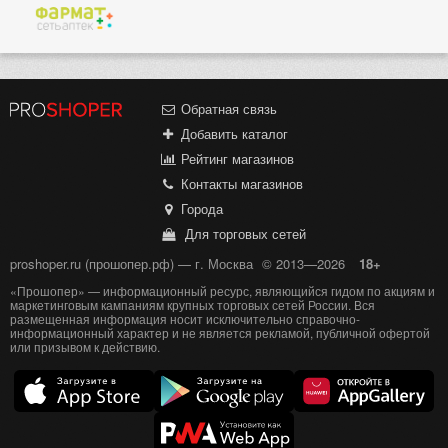
Обратная связь
Добавить каталог
Рейтинг магазинов
Контакты магазинов
Города
Для торговых сетей
proshoper.ru (прошопер.рф) — г. Москва
© 2013—2026
18+
«Прошопер» — информационный ресурс, являющийся гидом по акциям и
маркетинговым кампаниям крупных торговых сетей России. Вся
размещенная информация носит исключительно справочно-
информационный характер и не является рекламой, публичной офертой
или призывом к действию.