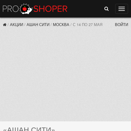
Поиск
Нави
/
АКЦИИ
/
АШАН СИТИ
/
МОСКВА
/
С 14 ПО 27 МАЯ
ВОЙТИ
«АШАН СИТИ»