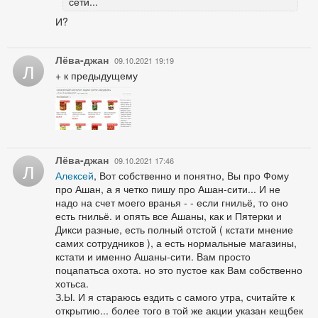
сети...
И?
Лёва-джан
09.10.2021 19:19
Л
+ к предыдущему
Лёва-джан
09.10.2021 17:46
Л
Алексей
, Вот собственно и понятно, Вы про Фому
про Ашан, а я четко пишу про Ашан-сити... И не
надо на счет моего вранья - - если гнильё, то оно
есть гнильё. и опять все Ашаны, как и Пятерки и
Дикси разные, есть полный отстой ( кстати мнение
самих сотрудников ), а есть нормальные магазины,
кстати и именно Ашаны-сити. Вам просто
поцапатьса охота. но это пустое как Вам собственно
хотьса.
З.Ы. И я стараюсь ездить с самого утра, считайте к
открытию... более того в той же акции указан кещбек