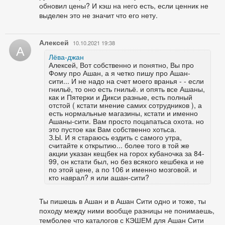
обновил цены? И кэш на него есть, если ценник не
выделен это не значит что его нету.
Алексей
10.10.2021 19:38
А
Лёва-джан
Алексей, Вот собственно и понятно, Вы про
Фому про Ашан, а я четко пишу про Ашан-
сити... И не надо на счет моего вранья - - если
гнильё, то оно есть гнильё. и опять все Ашаны,
как и Пятерки и Дикси разные, есть полный
отстой ( кстати мнение самих сотрудников ), а
есть нормальные магазины, кстати и именно
Ашаны-сити. Вам просто поцапатьса охота. но
это пустое как Вам собственно хотьса.
З.Ы. И я стараюсь ездить с самого утра,
считайте к открытию... более того в той же
акции указан кещбек на горох кубаночка за 84-
99, он кстати был, но без всякого кешбека и не
по этой цене, а по 106 и именно мозговой. и
кто наврал? я или ашан-сити?
Ты пишешь в Ашан и в Ашан Сити одно и тоже, ты
походу между ними вообще разницы не понимаешь,
темболее что каталогов с КЭШЕМ для Ашан Сити