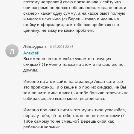
поэтому направляй свою притенению к сайту что
они вовремя не делают обновления. когда ценник и
сканер - кажет одну сумму, а на кассе бьют полную
и многое исчо чиго.(с) Берешь товар и идешь на
стойку информации, там тебе все пробивают по
ценнику, не вижу не каких проблем.
Лёва-джан
10.10.2021 22:16
Л
Алексей
,
Вы именно на этом сайте узнаете о текущих
скидках? Я именно только на этом и не шастаю по
другим...
Именно на этом сайте на странице Ашан-сити всё
это прописано... и о кеше и о прочих скидках, чё Вы
там пишите мине пливать я тибе больше отвечать не
собираюся, это выше моего достоинства.
Именно про ашан-сити и это мужик типа успокойся,
нервы у тебя, чё то тибя так не по детски плюсчит?
Тибе самому то не смешно? Ведешь сибя как
ребенок-школьник.