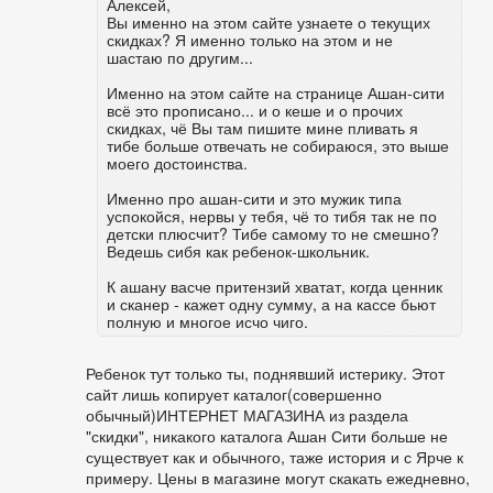
Алексей,
Вы именно на этом сайте узнаете о текущих
скидках? Я именно только на этом и не
шастаю по другим...
Именно на этом сайте на странице Ашан-сити
всё это прописано... и о кеше и о прочих
скидках, чё Вы там пишите мине пливать я
тибе больше отвечать не собираюся, это выше
моего достоинства.
Именно про ашан-сити и это мужик типа
успокойся, нервы у тебя, чё то тибя так не по
детски плюсчит? Тибе самому то не смешно?
Ведешь сибя как ребенок-школьник.
К ашану васче притензий хватат, когда ценник
и сканер - кажет одну сумму, а на кассе бьют
полную и многое исчо чиго.
Ребенок тут только ты, поднявший истерику. Этот
сайт лишь копирует каталог(совершенно
обычный)ИНТЕРНЕТ МАГАЗИНА из раздела
"скидки", никакого каталога Ашан Сити больше не
существует как и обычного, таже история и с Ярче к
примеру. Цены в магазине могут скакать ежедневно,