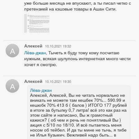
уже больше месяца не впускают, а ты писал четко с
претензией на кэшэвые товары в Ашан Сити.
Алексей
10.10.2021 19:32
А
Лёва-джан
, Тычеть я буду тому кому посчитаю
нужным, всякая шулупонь интернетная много чести
хочет я смотрю.
Алексей
10.10.2021 19:30
А
Лёва-джан
Алексей, Алексей, Вы не читать нормально не
вникать не можете там кешбек 70%... 590.99 и
кешюбк 70% 413 б ( балов ) ИТОГО 177 рублей
в итоге за бутылку 0,7 литра! всё это как раз на
этом сайте и написано, Вы ж грамотный
кажися? ( об чем и речь не понятливый Вы )
акция с 5/10 по 18/10. И всё пытаетесь меня
носом об тейбел. И да ты мине не тычь, я тибе
не Илья Кузьмич. Вежливей надо быть... в