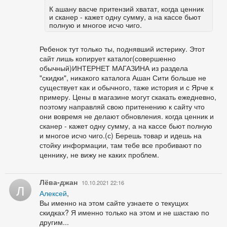
К ашану васче притензий хватат, когда ценник
и сканер - кажет одну сумму, а на кассе бьют
полную и многое исчо чиго.
Ребенок тут только ты, поднявший истерику. Этот
сайт лишь копирует каталог(совершенно
обычный)ИНТЕРНЕТ МАГАЗИНА из раздела
"скидки", никакого каталога Ашан Сити больше не
существует как и обычного, таже история и с Ярче к
примеру. Цены в магазине могут скакать ежедневно,
поэтому направляй свою притенению к сайту что
они вовремя не делают обновления. когда ценник и
сканер - кажет одну сумму, а на кассе бьют полную
и многое исчо чиго.(с) Берешь товар и идешь на
стойку информации, там тебе все пробивают по
ценнику, не вижу не каких проблем.
Лёва-джан
10.10.2021 22:16
Л
Алексей
,
Вы именно на этом сайте узнаете о текущих
скидках? Я именно только на этом и не шастаю по
другим...