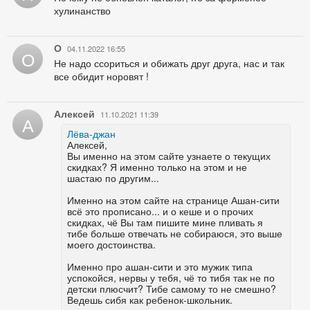
хулинанство
О
04.11.2022 16:55
О
Не надо ссориться и обижать друг друга, нас и так
все обидит норовят !
Алексей
11.10.2021 11:39
А
Лёва-джан
Алексей,
Вы именно на этом сайте узнаете о текущих
скидках? Я именно только на этом и не
шастаю по другим...
Именно на этом сайте на странице Ашан-сити
всё это прописано... и о кеше и о прочих
скидках, чё Вы там пишите мине пливать я
тибе больше отвечать не собираюся, это выше
моего достоинства.
Именно про ашан-сити и это мужик типа
успокойся, нервы у тебя, чё то тибя так не по
детски плюсчит? Тибе самому то не смешно?
Ведешь сибя как ребенок-школьник.