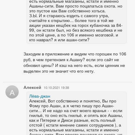
есть нормальные магазины, кстати и именно
Ашаны-сити. Вам просто поцапатьса охота. но
это пустое как Вам собственно хотьса.
З.Ы. И я стараюсь ездить с самого утра,
считайте к открытию... более того в той же
акции указан кещбек на горох кубаночка за 84-
99, он кстати был, но без всякого кешбека и не
по этой цене, а по 106 и именно мозговой. и
кто наврал? я или ашан-сити?
Заходим в приложение и видим что горошек по 106
руб, в чем претензия к Ашану? если это сайт не
обновил цены? И кэш на него есть, если ценник не
выделен это не значит что его нету.
Алексей
10.10.2021 19:38
А
Лёва-джан
Алексей, Вот собственно и понятно, Вы про
Фому про Ашан, а я четко пишу про Ашан-
сити... И не надо на счет моего вранья - - если
гнильё, то оно есть гнильё. и опять все Ашаны,
как и Пятерки и Дикси разные, есть полный
отстой ( кстати мнение самих сотрудников ), а
есть нормальные магазины, кстати и именно
Ашаны-сити. Вам просто поцапатьса охота. но