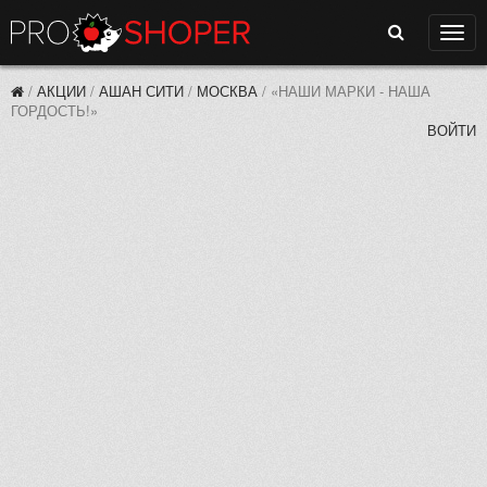
Поиск
Нави
/
АКЦИИ
/
АШАН СИТИ
/
МОСКВА
/
«НАШИ МАРКИ - НАША
ГОРДОСТЬ!»
ВОЙТИ