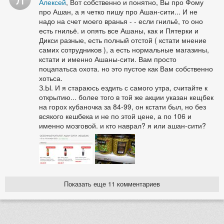
Алексей
, Вот собственно и понятно, Вы про Фому
про Ашан, а я четко пишу про Ашан-сити... И не
надо на счет моего вранья - - если гнильё, то оно
есть гнильё. и опять все Ашаны, как и Пятерки и
Дикси разные, есть полный отстой ( кстати мнение
самих сотрудников ), а есть нормальные магазины,
кстати и именно Ашаны-сити. Вам просто
поцапатьса охота. но это пустое как Вам собственно
хотьса.
З.Ы. И я стараюсь ездить с самого утра, считайте к
открытию... более того в той же акции указан кещбек
на горох кубаночка за 84-99, он кстати был, но без
всякого кешбека и не по этой цене, а по 106 и
именно мозговой. и кто наврал? я или ашан-сити?
Показать еще 11 комментариев