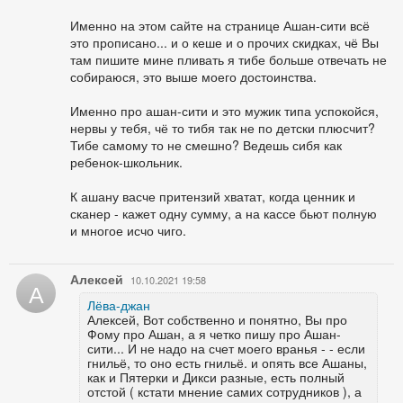
Именно на этом сайте на странице Ашан-сити всё
это прописано... и о кеше и о прочих скидках, чё Вы
там пишите мине пливать я тибе больше отвечать не
собираюся, это выше моего достоинства.
Именно про ашан-сити и это мужик типа успокойся,
нервы у тебя, чё то тибя так не по детски плюсчит?
Тибе самому то не смешно? Ведешь сибя как
ребенок-школьник.
К ашану васче притензий хватат, когда ценник и
сканер - кажет одну сумму, а на кассе бьют полную
и многое исчо чиго.
Алексей
10.10.2021 19:58
А
Лёва-джан
Алексей, Вот собственно и понятно, Вы про
Фому про Ашан, а я четко пишу про Ашан-
сити... И не надо на счет моего вранья - - если
гнильё, то оно есть гнильё. и опять все Ашаны,
как и Пятерки и Дикси разные, есть полный
отстой ( кстати мнение самих сотрудников ), а