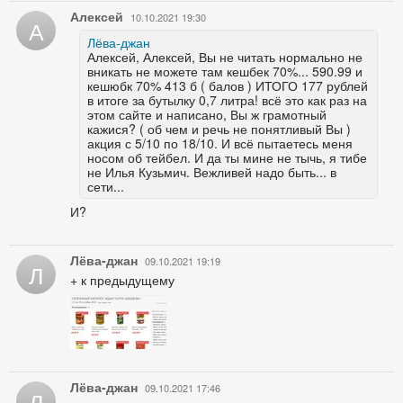
Алексей
10.10.2021 19:30
А
Лёва-джан
Алексей, Алексей, Вы не читать нормально не
вникать не можете там кешбек 70%... 590.99 и
кешюбк 70% 413 б ( балов ) ИТОГО 177 рублей
в итоге за бутылку 0,7 литра! всё это как раз на
этом сайте и написано, Вы ж грамотный
кажися? ( об чем и речь не понятливый Вы )
акция с 5/10 по 18/10. И всё пытаетесь меня
носом об тейбел. И да ты мине не тычь, я тибе
не Илья Кузьмич. Вежливей надо быть... в
сети...
И?
Лёва-джан
09.10.2021 19:19
Л
+ к предыдущему
Лёва-джан
09.10.2021 17:46
Л