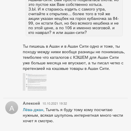
это пустое как Вам собственно хотьса.
З.Ы. И я стараюсь ездить с самого утра,
считайте к открытию... более того в той же
акции указан кещбек на горох кубаночка за 84-
99, он кстати был, но без всякого кешбека и не
по этой цене, а по 106 и именно мозговой. и
кто наврал? я или ашан-сити?
Ты пишешь в Ашан и в Ашан Сити одно и тоже, ты
походу между ними вообще разницы не понимаешь,
темболее что каталогов с КЭШЕМ для Ашан Сити
уже больше месяца не впускают, а ты писал четко с
претензией на кэшэвые товары в Ашан Сити.
Алексей
10.10.2021 19:32
А
Лёва-джан
, Тычеть я буду тому кому посчитаю
нужным, всякая шулупонь интернетная много чести
хочет я смотрю.