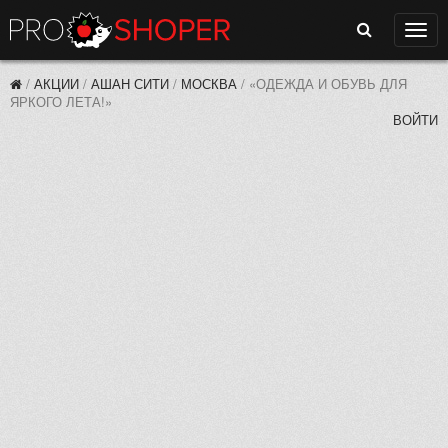
Поиск
Нави
/
АКЦИИ
/
АШАН СИТИ
/
МОСКВА
/
«ОДЕЖДА И ОБУВЬ ДЛЯ
ЯРКОГО ЛЕТА!»
ВОЙТИ