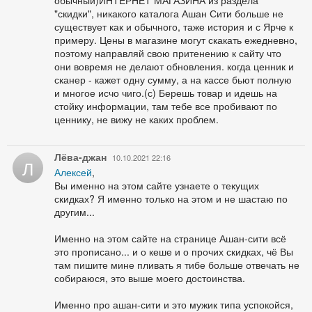
"скидки", никакого каталога Ашан Сити больше не
существует как и обычного, таже история и с Ярче к
примеру. Цены в магазине могут скакать ежедневно,
поэтому направляй свою притенению к сайту что
они вовремя не делают обновления. когда ценник и
сканер - кажет одну сумму, а на кассе бьют полную
и многое исчо чиго.(с) Берешь товар и идешь на
стойку информации, там тебе все пробивают по
ценнику, не вижу не каких проблем.
Лёва-джан
10.10.2021 22:16
Л
Алексей
,
Вы именно на этом сайте узнаете о текущих
скидках? Я именно только на этом и не шастаю по
другим...
Именно на этом сайте на странице Ашан-сити всё
это прописано... и о кеше и о прочих скидках, чё Вы
там пишите мине пливать я тибе больше отвечать не
собираюся, это выше моего достоинства.
Именно про ашан-сити и это мужик типа успокойся,