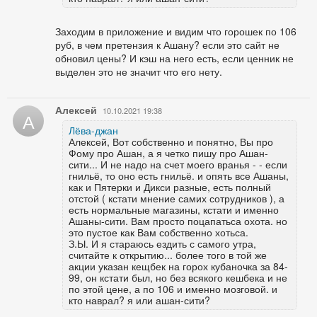
Заходим в приложение и видим что горошек по 106
руб, в чем претензия к Ашану? если это сайт не
обновил цены? И кэш на него есть, если ценник не
выделен это не значит что его нету.
Алексей
10.10.2021 19:38
А
Лёва-джан
Алексей, Вот собственно и понятно, Вы про
Фому про Ашан, а я четко пишу про Ашан-
сити... И не надо на счет моего вранья - - если
гнильё, то оно есть гнильё. и опять все Ашаны,
как и Пятерки и Дикси разные, есть полный
отстой ( кстати мнение самих сотрудников ), а
есть нормальные магазины, кстати и именно
Ашаны-сити. Вам просто поцапатьса охота. но
это пустое как Вам собственно хотьса.
З.Ы. И я стараюсь ездить с самого утра,
считайте к открытию... более того в той же
акции указан кещбек на горох кубаночка за 84-
99, он кстати был, но без всякого кешбека и не
по этой цене, а по 106 и именно мозговой. и
кто наврал? я или ашан-сити?