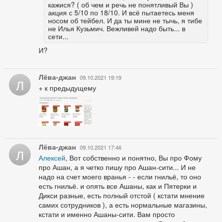
кажися? ( об чем и речь не понятливый Вы )
акция с 5/10 по 18/10. И всё пытаетесь меня
носом об тейбел. И да ты мине не тычь, я тибе
не Илья Кузьмич. Вежливей надо быть... в
сети...
И?
Лёва-джан
09.10.2021 19:19
Л
+ к предыдущему
Лёва-джан
09.10.2021 17:46
Л
Алексей
, Вот собственно и понятно, Вы про Фому
про Ашан, а я четко пишу про Ашан-сити... И не
надо на счет моего вранья - - если гнильё, то оно
есть гнильё. и опять все Ашаны, как и Пятерки и
Дикси разные, есть полный отстой ( кстати мнение
самих сотрудников ), а есть нормальные магазины,
кстати и именно Ашаны-сити. Вам просто