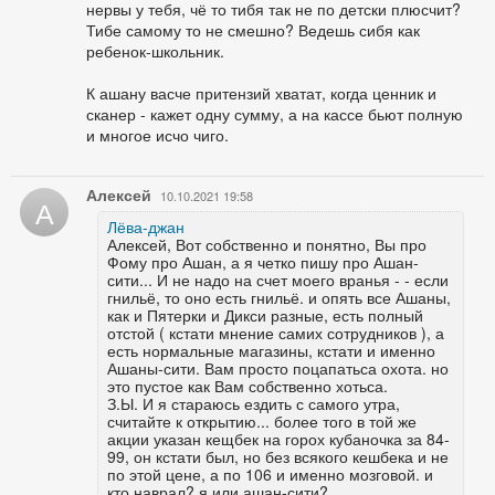
нервы у тебя, чё то тибя так не по детски плюсчит?
Тибе самому то не смешно? Ведешь сибя как
ребенок-школьник.
К ашану васче притензий хватат, когда ценник и
сканер - кажет одну сумму, а на кассе бьют полную
и многое исчо чиго.
Алексей
10.10.2021 19:58
А
Лёва-джан
Алексей, Вот собственно и понятно, Вы про
Фому про Ашан, а я четко пишу про Ашан-
сити... И не надо на счет моего вранья - - если
гнильё, то оно есть гнильё. и опять все Ашаны,
как и Пятерки и Дикси разные, есть полный
отстой ( кстати мнение самих сотрудников ), а
есть нормальные магазины, кстати и именно
Ашаны-сити. Вам просто поцапатьса охота. но
это пустое как Вам собственно хотьса.
З.Ы. И я стараюсь ездить с самого утра,
считайте к открытию... более того в той же
акции указан кещбек на горох кубаночка за 84-
99, он кстати был, но без всякого кешбека и не
по этой цене, а по 106 и именно мозговой. и
кто наврал? я или ашан-сити?