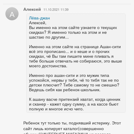
Алексей
11.10.2021 11:39
А
Лёва-джан
Алексей,
Вы именно на этом сайте узнаете о текущих
скидках? Я именно только на этом и не
шастаю по другим...
Именно на этом сайте на странице Ашан-сити
всё это прописано... и о кеше и о прочих
скидках, чё Вы там пишите мине пливать я
тибе больше отвечать не собираюся, это выше
моего достоинства.
Именно про ашан-сити и это мужик типа
успокойся, нервы у тебя, чё то тибя так не по
детски плюсчит? Тибе самому то не смешно?
Ведешь сибя как ребенок-школьник.
К ашану васче притензий хватат, когда ценник
и сканер - кажет одну сумму, а на кассе бьют
полную и многое исчо чиго.
Ребенок тут только ты, поднявший истерику. Этот
сайт лишь копирует каталог(совершенно
обычный)ИНТЕРНЕТ МАГАЗИНА из раздела