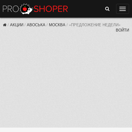
Поиск
Нави
/
АКЦИИ
/
АВОСЬКА
/
МОСКВА
/
«ПРЕДЛОЖЕНИЕ НЕДЕЛИ»
ВОЙТИ