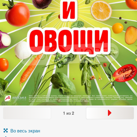
1
из
2
Во весь экран