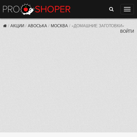
Поиск
Нави
/
АКЦИИ
/
АВОСЬКА
/
МОСКВА
/
«ДОМАШНИЕ ЗАГОТОВКИ»
ВОЙТИ