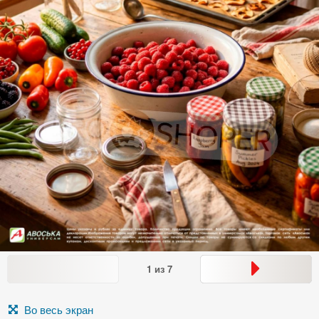
1
из
7
Во весь экран