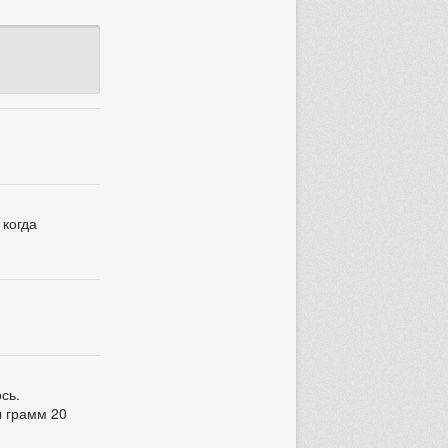
 когда
сь.
ы грамм 20