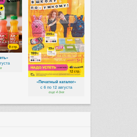
9 стр.
еть»
вгуста
я
12 стр.
«Печатный каталог»
с 6 по 12 августа
еще 4 дня