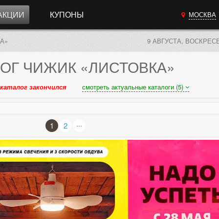
АКЦИИ
КУПОНЫ
МОСКВА
А»
9 АВГУСТА, ВОСКРЕС
ОГ
ЧИЖИК «ЛИСТОВКА»
каталог закончился
смотреть актуальные каталоги (5)
...
1
2