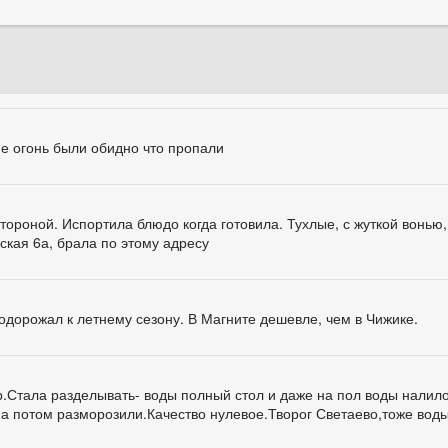
ие огонь были обидно что пропали
тороной. Испортила блюдо когда готовила. Тухлые, с жуткой вонью,
сская 6а, брала по этому адресу
одорожал к летнему сезону. В Магните дешевле, чем в Чижике.
р.Стала разделывать- воды полный стол и даже на пол воды налило
 а потом разморозили.Качество нулевое.Творог Светаево,тоже вод