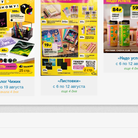
«Надо усп
с 6 по 12 а
еще 4 дн
2 стр.
25 стр.
«Листовки»
алог Чижик
с 6 по 12 августа
по 19 августа
еще 4 дня
начала 4 дня