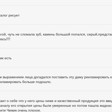
алог рисует
гой, чуть не сломала зуб, камень большой попался, серый,предста
ась!!!!
ам есть
й и выражением лица догадался поставить эту даму рекламировать 
екламировать больше подошло.
лаит о себе что у него цены ниже и качественный продукция это вв
 началу его открытия цены были умеренные но потом пашла жаднас
ити Чижик очень плохое.