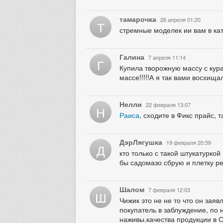
тамарочка
26 апреля 01:20
Т
стремные моделек ии вам в кат
Галина
7 апреля 11:14
Г
Купила творожную массу с кура
массе!!!!!А я так вами восхищал
Нелли
22 февраля 13:07
Н
Раиса
, сходите в Фикс прайс, т
ДэрЛягушка
19 февраля 20:59
Д
кто только с такой штукатурко
бы садомазо сбрую и плетку р
Шалом
7 февраля 12:03
Ш
Чижик это не не то что он заяв
покупатель в заблуждение, по
наживы.качества продукции в С