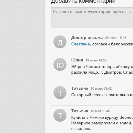
Добавить комментарий
Доктор вязьма
29 июля 15:28
Д
Светлана
, согласен белорусск
Юлия
13 июня 14:25
Ю
Яйца в Чижике теперь обхожу с
разбила яйцо. г. Дмитров, Спа
Татьяна
10 июня 13:42
Т
Сахарный песок значительно п
Татьяна
18 мая 13:45
Т
Купила в Чижике курицу Верне
Наверное,заморозили с водой,
вылилось.