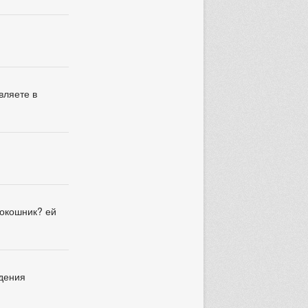
вляете в
кокошник? ей
едения