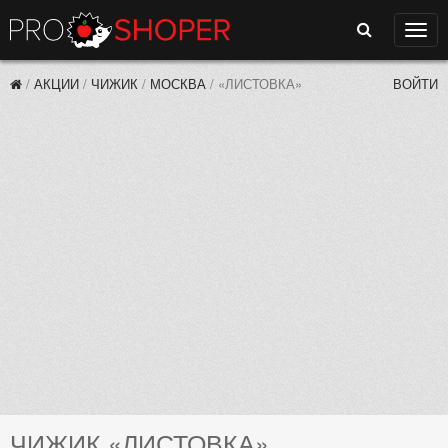
Поиск
Нави
/
АКЦИИ
/
ЧИЖИК
/
МОСКВА
/
«ЛИСТОВКА»
ВОЙТИ
ЧИЖИК «ЛИСТОВКА»