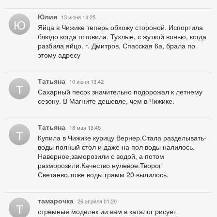
Юлия
13 июня 14:25
Ю
Яйца в Чижике теперь обхожу стороной. Испортила
блюдо когда готовила. Тухлые, с жуткой вонью, когда
разбила яйцо. г. Дмитров, Спасская 6а, брала по
этому адресу
Татьяна
10 июня 13:42
Т
Сахарный песок значительно подорожал к летнему
сезону. В Магните дешевле, чем в Чижике.
Татьяна
18 мая 13:45
Т
Купила в Чижике курицу Вернер.Стала разделывать-
воды полный стол и даже на пол воды налилось.
Наверное,заморозили с водой, а потом
разморозили.Качество нулевое.Творог
Светаево,тоже воды грамм 20 вылилось.
тамарочка
26 апреля 01:20
Т
стремные моделек ии вам в каталог рисует