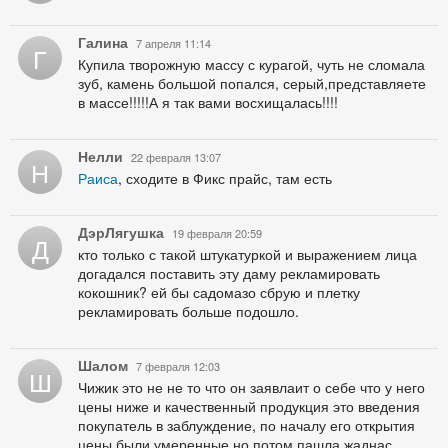
Галина
7 апреля 11:14
Г
Купила творожную массу с курагой, чуть не сломала
зуб, камень большой попался, серый,представляете
в массе!!!!!А я так вами восхищалась!!!!
Нелли
22 февраля 13:07
Н
Раиса
, сходите в Фикс прайс, там есть
ДэрЛягушка
19 февраля 20:59
Д
кто только с такой штукатуркой и выражением лица
догадался поставить эту даму рекламировать
кокошник? ей бы садомазо сбрую и плетку
рекламировать больше подошло.
Шалом
7 февраля 12:03
Ш
Чижик это не не то что он заявлаит о себе что у него
цены ниже и качественный продукция это введения
покупатель в заблуждение, по началу его открытия
цены были умеренные но потом пашла жаднас