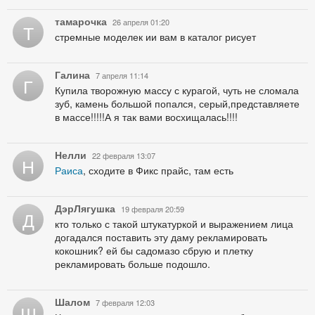
тамарочка
26 апреля 01:20
Т
стремные моделек ии вам в каталог рисует
Галина
7 апреля 11:14
Г
Купила творожную массу с курагой, чуть не сломала
зуб, камень большой попался, серый,представляете
в массе!!!!!А я так вами восхищалась!!!!
Нелли
22 февраля 13:07
Н
Раиса
, сходите в Фикс прайс, там есть
ДэрЛягушка
19 февраля 20:59
Д
кто только с такой штукатуркой и выражением лица
догадался поставить эту даму рекламировать
кокошник? ей бы садомазо сбрую и плетку
рекламировать больше подошло.
Шалом
7 февраля 12:03
Ш