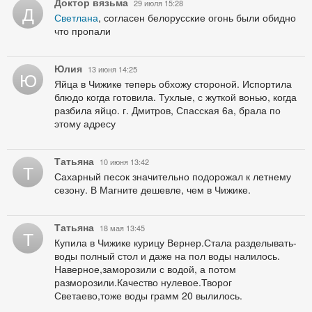
Доктор вязьма
29 июля 15:28
Д
Светлана
, согласен белорусские огонь были обидно
что пропали
Юлия
13 июня 14:25
Ю
Яйца в Чижике теперь обхожу стороной. Испортила
блюдо когда готовила. Тухлые, с жуткой вонью, когда
разбила яйцо. г. Дмитров, Спасская 6а, брала по
этому адресу
Татьяна
10 июня 13:42
Т
Сахарный песок значительно подорожал к летнему
сезону. В Магните дешевле, чем в Чижике.
Татьяна
18 мая 13:45
Т
Купила в Чижике курицу Вернер.Стала разделывать-
воды полный стол и даже на пол воды налилось.
Наверное,заморозили с водой, а потом
разморозили.Качество нулевое.Творог
Светаево,тоже воды грамм 20 вылилось.