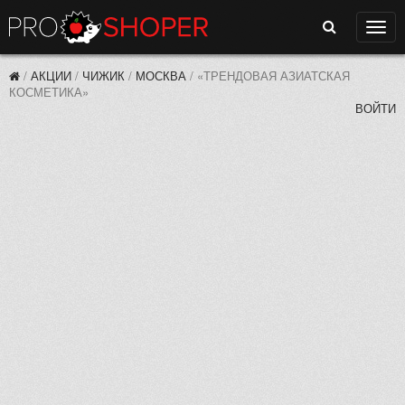
Поиск
Нави
/
АКЦИИ
/
ЧИЖИК
/
МОСКВА
/
«ТРЕНДОВАЯ АЗИАТСКАЯ
КОСМЕТИКА»
ВОЙТИ