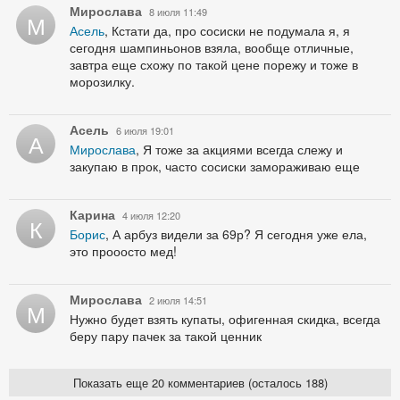
Мирослава
8 июля 11:49
М
Асель
, Кстати да, про сосиски не подумала я, я
сегодня шампиньонов взяла, вообще отличные,
завтра еще схожу по такой цене порежу и тоже в
морозилку.
Асель
6 июля 19:01
А
Мирослава
, Я тоже за акциями всегда слежу и
закупаю в прок, часто сосиски замораживаю еще
Карина
4 июля 12:20
К
Борис
, А арбуз видели за 69р? Я сегодня уже ела,
это прооосто мед!
Мирослава
2 июля 14:51
М
Нужно будет взять купаты, офигенная скидка, всегда
беру пару пачек за такой ценник
Показать еще 20 комментариев (осталось 188)