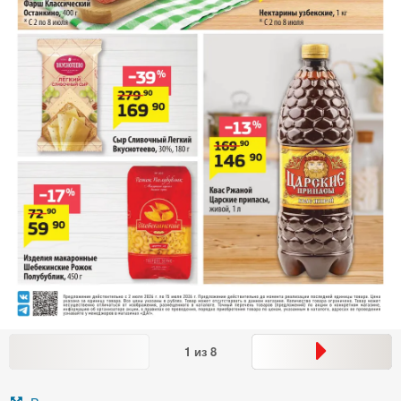
1
из
8