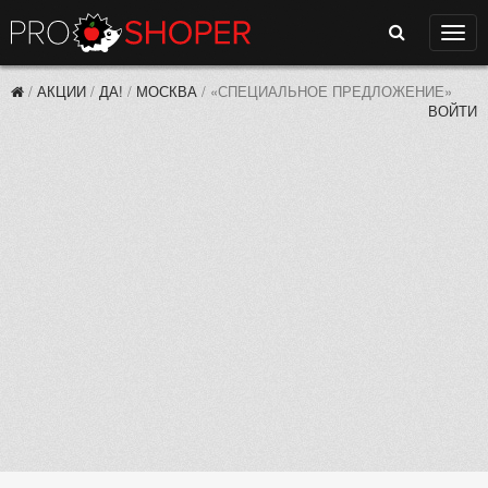
Поиск
Нави
/
АКЦИИ
/
ДА!
/
МОСКВА
/
«СПЕЦИАЛЬНОЕ ПРЕДЛОЖЕНИЕ»
ВОЙТИ