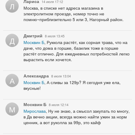
Лариса
14 июля 17:12
Л
Москва, в списке нет адреса магазина в
электролитном проезде, номер точно не
помню~приблизительно 5 или 3, Нагорный район.
Дмитрий
8 июля 13:45
Д
Москвин Б
, Руккола растёт, как сорная трава, что на
даче, что дома в горшке, базилик тоже в горшке
растёт отлично. Для ежедневных потребностей легко
вырастить если хочется.
Александра
8 июля 13:04
А
Москвин Б
, А сливы за 129р? Я сегодня уже ела,
вкусные!
Москвин Б
8 июля 12:14
М
Мирослава
, Ну не знаю, а смысол закупать по многу,
в Да вечно акции, всегда можно найти ужин за норм
ценник, а вот руколла за 99р, это кайф