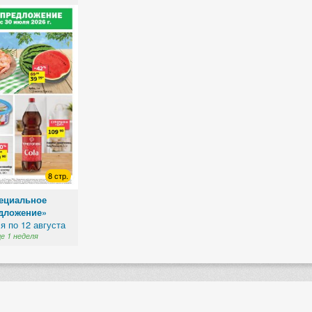
8 стр.
ециальное
дложение»
я по 12 августа
е 1 неделя