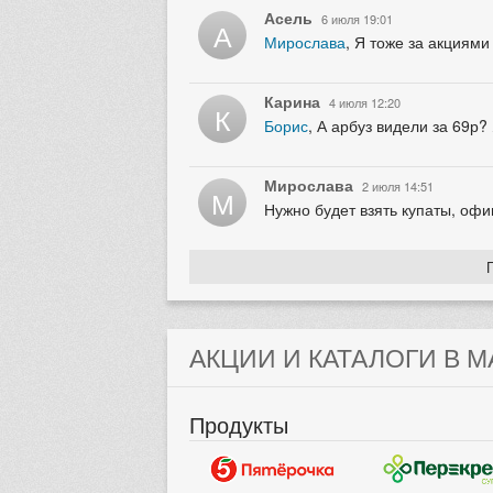
Асель
6 июля 19:01
А
Мирослава
, Я тоже за акциями
Карина
4 июля 12:20
К
Борис
, А арбуз видели за 69р?
Мирослава
2 июля 14:51
М
Нужно будет взять купаты, офиг
АКЦИИ И КАТАЛОГИ В М
Продукты