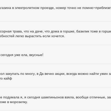
магазина в электролитном проезде, номер точно не помню~приблизи
к сорная трава, что на даче, что дома в горшке, базилик тоже в горш
бностей легко вырастить если хочется.
 сегодня уже ела, вкусные!
сол закупать по многу, в Да вечно акции, всегда можно найти ужин 
это кайф
 не подумала я, я сегодня шампиньонов взяла, вообще отличные, з
тоже в морозилку.