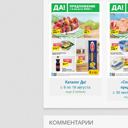
8 стр.
Каталог Да!
«Сп
с 6 по 19 августа
пре
еще 2 недели
с 30 июл
ещ
КОММЕНТАРИИ