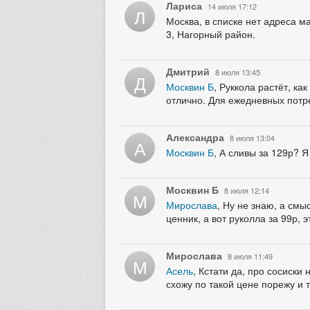
Лариса
14 июля 17:12
Л
Москва, в списке нет адреса 
3, Нагорный район.
Дмитрий
8 июля 13:45
Д
Москвин Б
, Руккола растёт, ка
отлично. Для ежедневных потре
Александра
8 июля 13:04
А
Москвин Б
, А сливы за 129р? Я
Москвин Б
8 июля 12:14
М
Мирослава
, Ну не знаю, а смы
ценник, а вот руколла за 99р, 
Мирослава
8 июля 11:49
М
Асель
, Кстати да, про сосиски
схожу по такой цене порежу и 