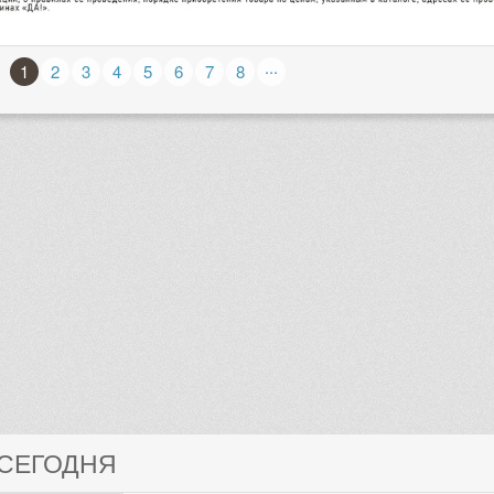
...
1
2
3
4
5
6
7
8
 СЕГОДНЯ