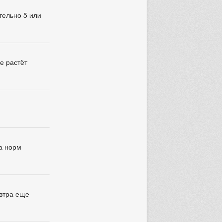
тельно 5 или
ке растёт
за норм
автра еще