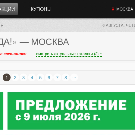
АКЦИИ
КУПОНЫ
МОСКВА
ЛЯ
6 АВГУСТА, ЧЕТ
ДА!»
— МОСКВА
г закончился
смотреть актуальные каталоги (2)
...
1
2
3
4
5
6
7
8