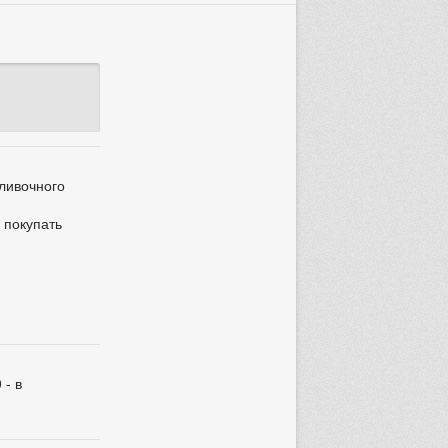
сливочного
 покупать
 - в