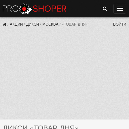
Поиск
Нави
/
АКЦИИ
/
ДИКСИ
/
МОСКВА
/
«ТОВАР ДНЯ»
ВОЙТИ
ДИКСИ «ТОВАР ДНЯ»