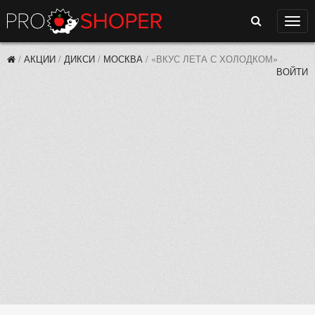
Поиск
Нави
/
АКЦИИ
/
ДИКСИ
/
МОСКВА
/
«ВКУС ЛЕТА С ХОЛОДКОМ»
ВОЙТИ