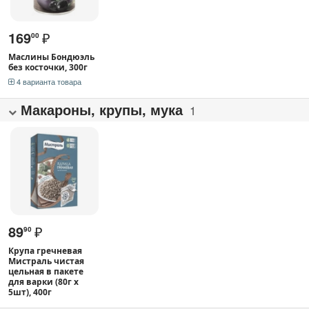
169
₽
00
Маслины Бондюэль
без косточки, 300г
4 варианта товара
Макароны, крупы, мука
1
89
₽
90
Крупа гречневая
Мистраль чистая
цельная в пакете
для варки (80г x
5шт), 400г