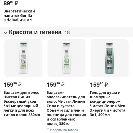
89
₽
00
Энергетический
напиток Gorilla
Original, 450мл
Красота и гигиена
18
159
₽
159
₽
159
₽
90
90
90
Бальзам для волос
Бальзам-
Гель для душа и
Чистая Линия
ополаскиватель для
шампунь с
Экспертный уход
волос Чистая Линия
кондиционером
5в1 мицеллярный
Сила и густота
Чистая Линия Men
легкий для всех
Объем и сила лен и
Энергия и чистота
типов волос, 380мл
пшеница для тонких
3в1, 400мл
и ослабленных
волос, 380мл
2 варианта товара