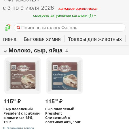
с 3 по 9 июля 2026
каталог закончился
смотреть актуальные каталоги (1)
гигиена
Бытовая химия
Товары для животных
Молоко, сыр, яйца
4
115
₽
115
₽
00
00
Сыр плавленый
Сыр плавленый
President с грибами
President
в ломтиках 45%,
Сливочный в
150г
ломтиках 40%, 150г
3 варианта товара