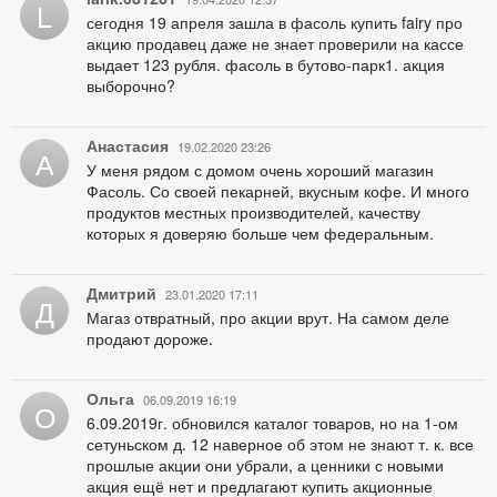
L
сегодня 19 апреля зашла в фасоль купить fairy про
акцию продавец даже не знает проверили на кассе
выдает 123 рубля. фасоль в бутово-парк1. акция
выборочно?
Анастасия
19.02.2020 23:26
А
У меня рядом с домом очень хороший магазин
Фасоль. Со своей пекарней, вкусным кофе. И много
продуктов местных производителей, качеству
которых я доверяю больше чем федеральным.
Дмитрий
23.01.2020 17:11
Д
Магаз отвратный, про акции врут. На самом деле
продают дороже.
Ольга
06.09.2019 16:19
О
6.09.2019г. обновился каталог товаров, но на 1-ом
сетуньском д. 12 наверное об этом не знают т. к. все
прошлые акции они убрали, а ценники с новыми
акция ещё нет и предлагают купить акционные