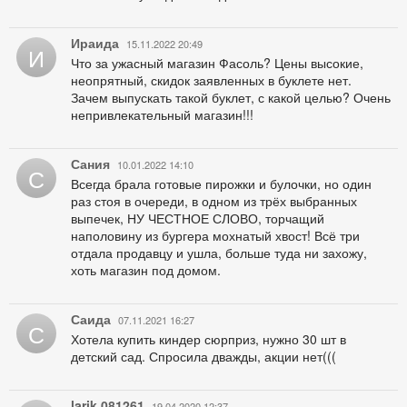
Ираида
15.11.2022 20:49
И
Что за ужасный магазин Фасоль? Цены высокие,
неопрятный, скидок заявленных в буклете нет.
Зачем выпускать такой буклет, с какой целью? Очень
непривлекательный магазин!!!
Сания
10.01.2022 14:10
С
Всегда брала готовые пирожки и булочки, но один
раз стоя в очереди, в одном из трёх выбранных
выпечек, НУ ЧЕСТНОЕ СЛОВО, торчащий
наполовину из бургера мохнатый хвост! Всё три
отдала продавцу и ушла, больше туда ни захожу,
хоть магазин под домом.
Саида
07.11.2021 16:27
С
Хотела купить киндер сюрприз, нужно 30 шт в
детский сад. Спросила дважды, акции нет(((
larik.081261
19.04.2020 12:37