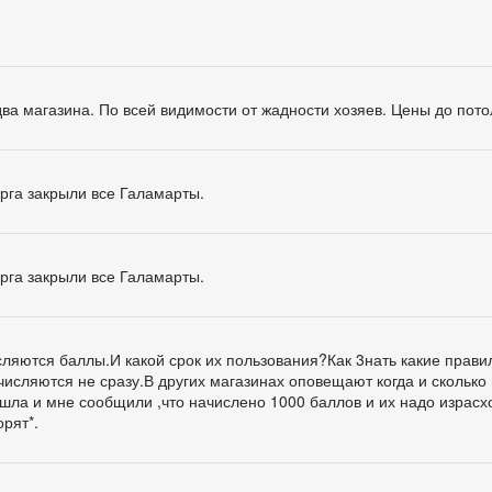
 два магазина. По всей видимости от жадности хозяев. Цены до пото
рга закрыли все Галамарты.
рга закрыли все Галамарты.
сляются баллы.И какой срок их пользования?Как 3нать какие прави
исляются не сразу.В других магазинах оповещают когда и сколько
ишла и мне сообщили ,что начислено 1000 баллов и их надо израсх
орят*.