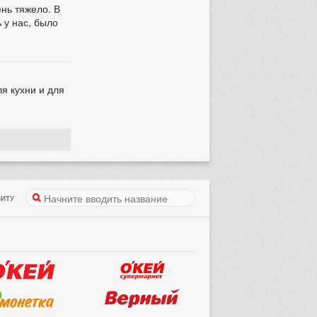
нь тяжело. В
 у нас, было
я кухни и для
ИТУ