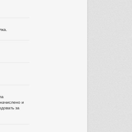
лка.
ла
 начислено и
одовать за