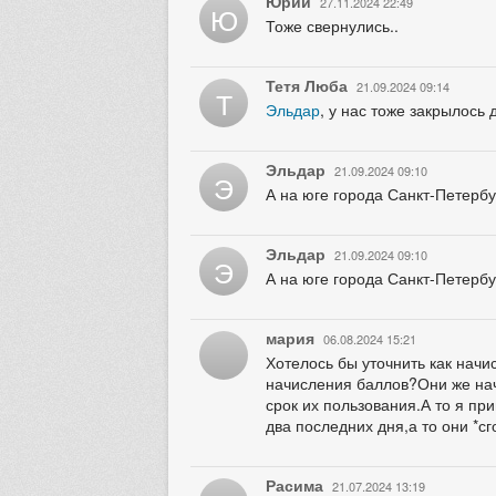
Юрий
27.11.2024 22:49
Ю
Тоже свернулись..
Тетя Люба
21.09.2024 09:14
Т
Эльдар
, у нас тоже закрылось
Эльдар
21.09.2024 09:10
Э
А на юге города Санкт-Петербу
Эльдар
21.09.2024 09:10
Э
А на юге города Санкт-Петербу
​мария
06.08.2024 15:21
Хотелось бы уточнить как начи
начисления баллов?Они же нач
срок их пользования.А то я пр
два последних дня,а то они *сг
Расима
21.07.2024 13:19