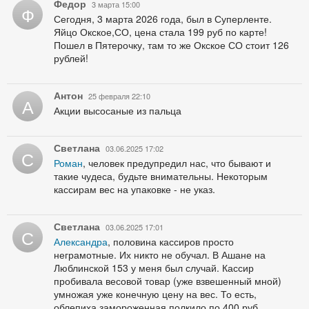
Федор
3 марта 15:00
Ф
Сегодня, 3 марта 2026 года, был в Суперленте.
Яйцо Окское,СО, цена стала 199 руб по карте!
Пошел в Пятерочку, там то же Окское СО стоит 126
рублей!
Антон
25 февраля 22:10
А
Акции высосаные из пальца
Светлана
03.06.2025 17:02
С
Роман
, человек предупредил нас, что бывают и
такие чудеса, будьте внимательны. Некоторым
кассирам вес на упаковке - не указ.
Светлана
03.06.2025 17:01
С
Александра
, половина кассиров просто
неграмотные. Их никто не обучал. В Ашане на
Люблинской 153 у меня был случай. Кассир
пробивала весовой товар (уже взвешенный мной)
умножая уже конечную цену на вес. То есть,
облепиха замороженная полкило по 400 руб,