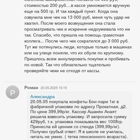
стоимостью 200 руб....в кассе умножается вручную
еще на 500 гр. И так каждый пункт. Когда она
озвучила мне чек на 13 000 руб, меня чуть удар не
хватил. После моего возмущения она стала
просматривать чек и искренне недоумевала что ни
так. Спасибо, что пришла на помощь грамотная
коллега... После чего чек сократился до 3 000 руб.
Тут же потянулись люди, которые только в машинах
или на улице поняли, что их обули по крупному.
Пришлось всем аннулировать покупки и пробивать
по новой. Так что обязательно тщательно
проверяйте чеки не отходя от кассы.
Роман
20.05.2025 15:15
Р
Александра
20.05.05 покупала конфеты Бон-пари 1кг в
фабричной упаковке по адресу Прокатная, д2.
По цене 399,99р/кг. Кассир Ашакян Анаят
решила взвесить упаковку. И запросила сумму
429руб, т.к. упаковка показывала вес 1008гр.
Принесла ей ценник со стенда (399,99р/кг).
Получен грубый ответ: Я в школе не училась,
читать не умею. ( тетка пенсионного возраста).