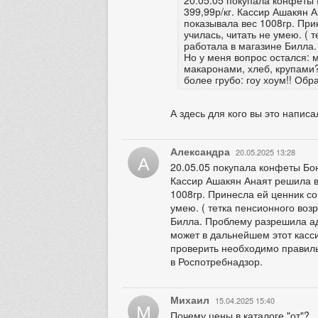
20.05.05 покупала конфеты 
399,99р/кг. Кассир Ашакян А
показывала вес 1008гр. Прин
училась, читать не умею. ( 
работала в магазине Билла
Но у меня вопрос остался: 
макаронами, хлеб, крупами
более грубо: гоу хоум!! Об
А здесь для кого вы это напис
Александра
20.05.2025 13:28
А
20.05.05 покупала конфеты Бон
Кассир Ашакян Анаят решила вз
1008гр. Принесла ей ценник со 
умею. ( тетка пенсионного воз
Билла. Проблему разрешила ад
может в дальнейшем этот касс
проверить необходимо правильн
в Роспотребнадзор.
Михаил
15.04.2025 15:40
М
Почему цены в каталоге "от"?