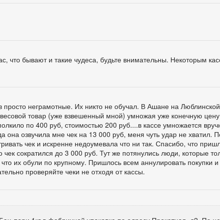
ас, что бывают и такие чудеса, будьте внимательны. Некоторым ка
в просто неграмотные. Их никто не обучал. В Ашане на Люблинской
 весовой товар (уже взвешенный мной) умножая уже конечную цену 
олкило по 400 руб, стоимостью 200 руб....в кассе умножается вру
гда она озвучила мне чек на 13 000 руб, меня чуть удар не хватил. 
ривать чек и искренне недоумевала что ни так. Спасибо, что при
о чек сократился до 3 000 руб. Тут же потянулись люди, которые то
что их обули по крупному. Пришлось всем аннулировать покупки и
ательно проверяйте чеки не отходя от кассы.