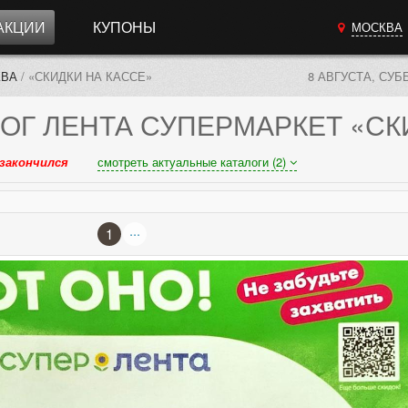
АКЦИИ
КУПОНЫ
МОСКВА
КВА
/
«СКИДКИ НА КАССЕ»
8 АВГУСТА, СУБ
ОГ
ЛЕНТА СУПЕРМАРКЕТ «СК
закончился
смотреть актуальные каталоги (2)
...
1