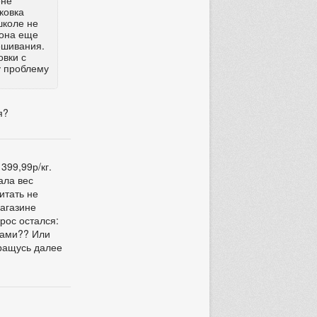
ене
ковка
школе не
 она еще
ешивания.
овки с
у проблему
я?
399,99р/кг.
ала вес
итать не
магазине
рос остался:
пами?? Или
бращусь далее