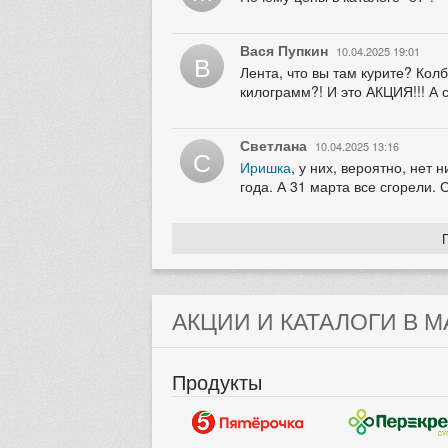
Вася Пупкин
10.04.2025 19:01
В
Лента, что вы там курите? Кол
килограмм?! И это АКЦИЯ!!! А 
Светлана
10.04.2025 13:16
С
Иришка
, у них, вероятно, нет
года. А 31 марта все сгорели. 
АКЦИИ И КАТАЛОГИ В М
Продукты