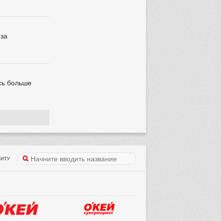
 за
ись больше
ИТУ