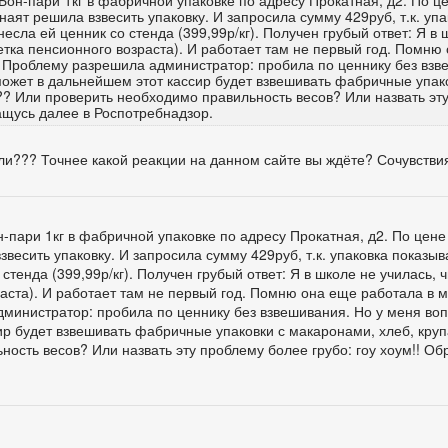
Бон-пари 1кг в фабричной упаковке по адресу Прокатная, д2. По ц
наят решила взвесить упаковку. И запросила сумму 429руб, т.к. упа
есла ей ценник со стенда (399,99р/кг). Получен грубый ответ: Я в 
тетка пенсионного возраста). И работает там не первый год. Помню
. Проблему разрешила администратор: пробила по ценнику без взв
может в дальнейшем этот кассир будет взвешивать фабричные упак
?? Или проверить необходимо правильность весов? Или назвать эт
ращусь далее в Роспотребнадзор.
али??? Точнее какой реакции на данном сайте вы ждёте? Сочувстви
-пари 1кг в фабричной упаковке по адресу Прокатная, д2. По цене 
весить упаковку. И запросила сумму 429руб, т.к. упаковка показыв
стенда (399,99р/кг). Получен грубый ответ: Я в школе не училась, ч
раста). И работает там не первый год. Помню она еще работала в 
министратор: пробила по ценнику без взвешивания. Но у меня воп
ир будет взвешивать фабричные упаковки с макаронами, хлеб, кру
ость весов? Или назвать эту проблему более грубо: гоу хоум!! О