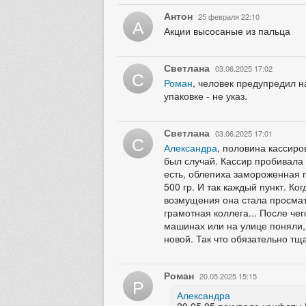
Антон
25 февраля 22:10
А
Акции высосаные из пальца
Светлана
03.06.2025 17:02
С
Роман
, человек предупредил н
упаковке - не указ.
Светлана
03.06.2025 17:01
С
Александра
, половина кассиро
был случай. Кассир пробивала
есть, облепиха замороженная п
500 гр. И так каждый пункт. Ко
возмущения она стала просмат
грамотная коллега... После чег
машинах или на улице поняли, 
новой. Так что обязательно тщ
Роман
20.05.2025 15:15
Р
Александра