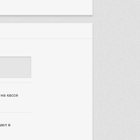
 на кассе
шел в