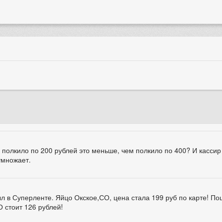
о полкило по 200 рублей это меньше, чем полкило по 400? И кассир
умножает.
ыл в Суперленте. Яйцо Окское,СО, цена стала 199 руб по карте! По
О стоит 126 рублей!