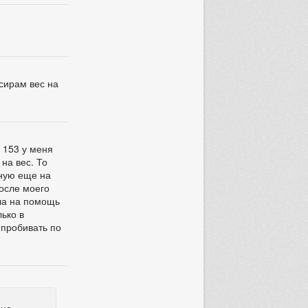
ссирам вес на
 153 у меня
на вес. То
чную еще на
После моего
шла на помощь
лько в
 пробивать по