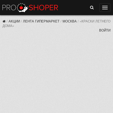
Поиск
Нави
/
АКЦИИ
/
ЛЕНТА ГИПЕРМАРКЕТ
/
МОСКВА
/
«КРАСКИ ЛЕТНЕГО
ДОМА»
ВОЙТИ