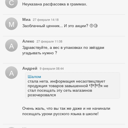
С
Неуказана расфасовка в граммах.
Миа
27 февраля 14:18
М
Заоблачный ценник... И это акции? 🤨🧐
Алекс
27 февраля 11:08
А
Здравствуйте, а вес в упаковках по звёздам
угадывать нужно ?
Андрей
9 февраля 08:44
А
Шалом
стала нета. информация несаотвецтвует
продукция товаров завышенной 👎👎👎я не
стал посещать эту сеть магазинов
розочеровался
Очень жаль, что вы так же даже и не начинали
посещать уроки русского языка в школе!