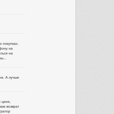
о покупках.
ефону на
аться на
ы...
не. А лучше
о цене,
вам возврат
тратор