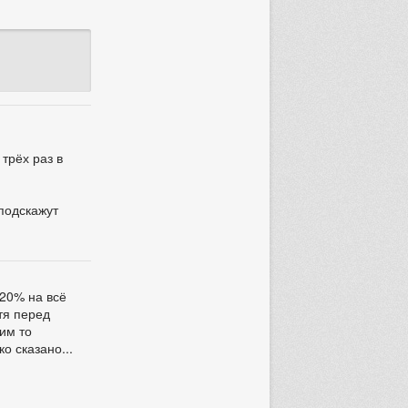
трёх раз в
 подскажут
 20% на всё
отя перед
ким то
о сказано...