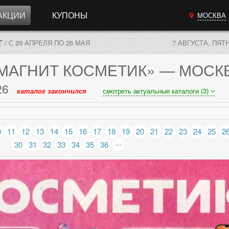
АКЦИИ
КУПОНЫ
МОСКВА
Г
/
С 29 АПРЕЛЯ ПО 26 МАЯ
7 АВГУСТА, ПЯТ
МАГНИТ КОСМЕТИК»
— МОСК
26
каталог закончился
смотреть актуальные каталоги (3)
0
11
12
13
14
15
16
17
18
19
20
21
22
23
24
25
2
...
30
31
32
33
34
35
36