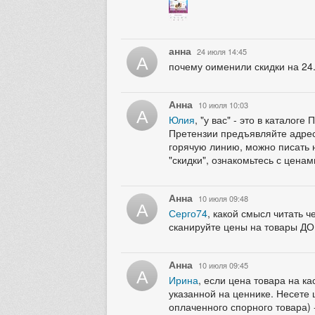
анна
24 июля 14:45
А
почему оименили скидки на 24
Анна
10 июля 10:03
А
Юлия
, "у вас" - это в катало
Претензии предъявляйте адресн
горячую линию, можно писать н
"скидки", ознакомьтесь с ценам
Анна
10 июля 09:48
А
Серго74
, какой смысл читать 
сканируйте цены на товары ДО
Анна
10 июля 09:45
А
Ирина
, если цена товара на к
указанной на ценнике. Несете 
оплаченного спорного товара) -