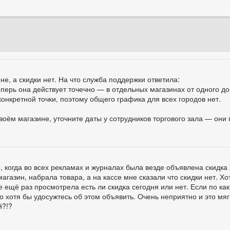
не, а скидки нет. На что служба поддержки ответила:
ерь она действует точечно — в отдельных магазинах от одного до 
конкретной точки, поэтому общего графика для всех городов нет.
своём магазине, уточните даты у сотрудников торгового зала — они
 когда во всех рекламах и журналах была везде объявлена скидка
магазин, набрала товара, а на кассе мне сказали что скидки нет. Х
е ещё раз просмотрела есть ли скидка сегодня или нет. Если по ка
о хотя бы удосужтесь об этом объявить. Очень неприятно и это мягк
й?!?