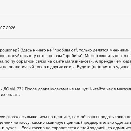
.07.2026
ге Прошопер? Здесь ничего не "пробивают", только делятся мнениями 
о: жалуйтесь в ту сеть, где вам "пробили". Можно звонить по тел
а почту обратной связи на сайте магазина/сети. А прежде чем кид
и на аналогичный товар в других сетях. Будете (не)приятно удивлен
чек ДОМА ??? После драки кулаками не машут. Читайте чек в магази
 их оплаты.
ассе оказалась выше, чем на ценнике, вам обязаны продать товар п
ценник на кассу, кассир сканирует ценник (предварительно сделав 
 и вуаля... Если кассир не справляется с этой задачей, то админис