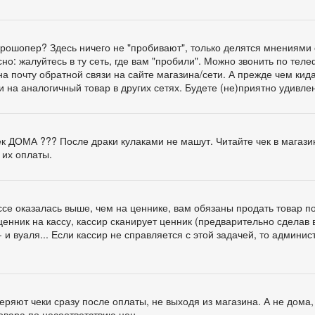
ге Прошопер? Здесь ничего не "пробивают", только делятся мнениями 
о: жалуйтесь в ту сеть, где вам "пробили". Можно звонить по тел
а почту обратной связи на сайте магазина/сети. А прежде чем кид
и на аналогичный товар в других сетях. Будете (не)приятно удивлен
чек ДОМА ??? После драки кулаками не машут. Читайте чек в магази
 их оплаты.
ассе оказалась выше, чем на ценнике, вам обязаны продать товар п
ценник на кассу, кассир сканирует ценник (предварительно сделав 
 и вуаля... Если кассир не справляется с этой задачей, то админис
ряют чеки сразу после оплаты, не выходя из магазина. А не дома,
овара по несоответствию цен.