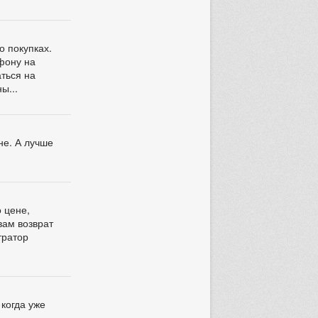
о покупках.
ефону на
аться на
ы...
не. А лучше
о цене,
вам возврат
тратор
 когда уже