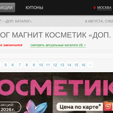
АКЦИИ
КУПОНЫ
МОСКВА
Г
/
«ДОП. КАТАЛОГ»
8 АВГУСТА, СУБ
ОГ
МАГНИТ КОСМЕТИК «ДОП.
г закончился
смотреть актуальные каталоги (3)
...
5
6
7
8
9
10
11
12
13
14
15
16