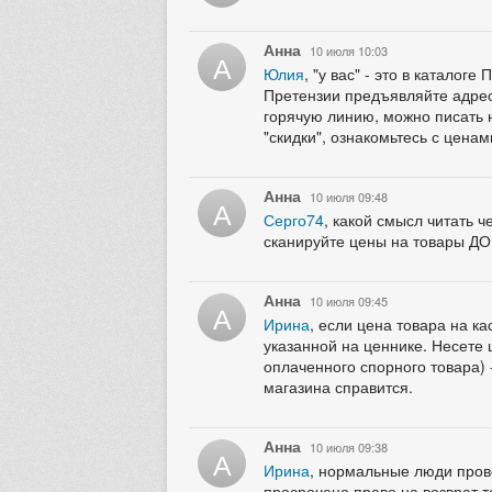
Анна
10 июля 10:03
А
Юлия
, "у вас" - это в катало
Претензии предъявляйте адресн
горячую линию, можно писать н
"скидки", ознакомьтесь с ценам
Анна
10 июля 09:48
А
Серго74
, какой смысл читать 
сканируйте цены на товары ДО
Анна
10 июля 09:45
А
Ирина
, если цена товара на к
указанной на ценнике. Несете 
оплаченного спорного товара) -
магазина справится.
Анна
10 июля 09:38
А
Ирина
, нормальные люди прове
просрочено право на возврат т