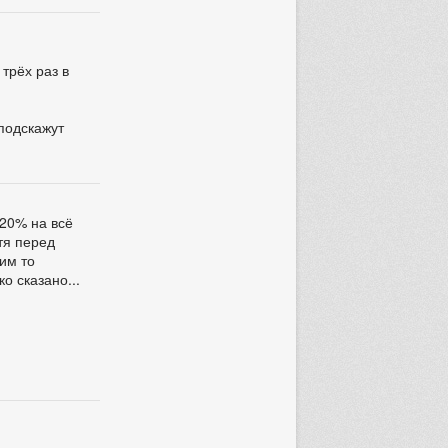
трёх раз в
 подскажут
 20% на всё
отя перед
ким то
о сказано...