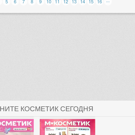
...
5
6
7
8
9
10
11
12
13
14
15
16
ГНИТЕ КОСМЕТИК СЕГОДНЯ