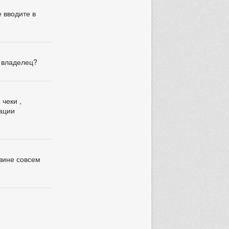
 вводите в
н владелец?
 чеки ,
мации
азине совсем