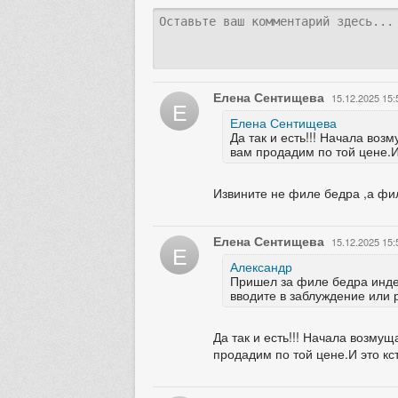
Елена Сентищева
15.12.2025 15:
Е
Елена Сентищева
Да так и есть!!! Начала во
вам продадим по той цене.И
Извините не филе бедра ,а фил
Елена Сентищева
15.12.2025 15:
Е
Александр
Пришел за филе бедра индей
вводите в заблуждение или 
Да так и есть!!! Начала возм
продадим по той цене.И это кс