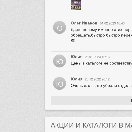
Олег Иванов
01.02.2023 10:43
О
Да,но почему именно этих пер
обращать,быстро быстро перем
🙈
Юлия
28.01.2023 12:13
Ю
Цены в каталоге не соответств
Юлия
23.12.2022 20:12
Ю
Очень жаль ,что убрали отдел
АКЦИИ И КАТАЛОГИ В М