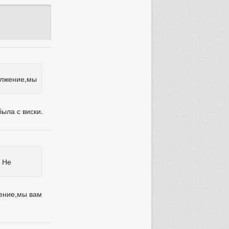
олжение,мы
ыла с виски.
. Не
жение,мы вам