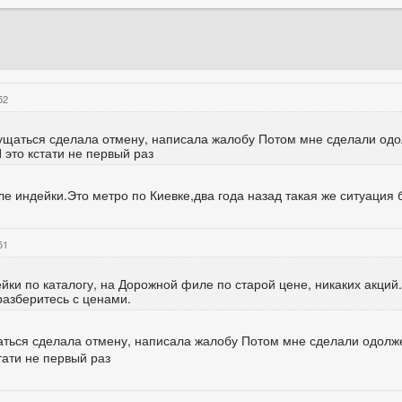
52
змущаться сделала отмену, написала жалобу Потом мне сделали од
 это кстати не первый раз
е индейки.Это метро по Киевке,два года назад такая же ситуация б
51
ки по каталогу, на Дорожной филе по старой цене, никаких акций
разберитесь с ценами.
ущаться сделала отмену, написала жалобу Потом мне сделали одол
тати не первый раз