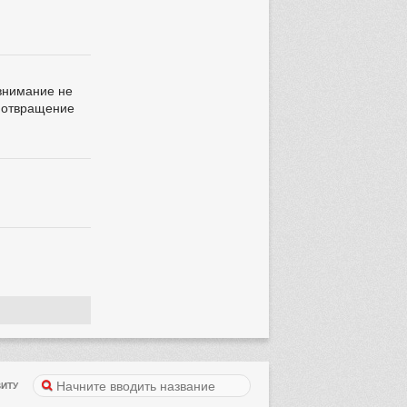
 внимание не
ь отвращение
ИТУ