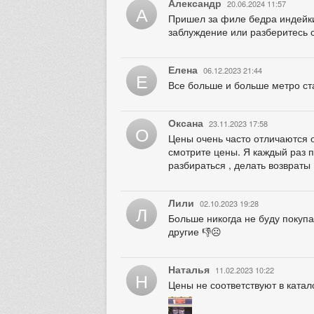
Александр
20.06.2024 11:57
А
Пришел за филе бедра индейки 
заблуждение или разберитесь 
Елена
06.12.2023 21:44
Е
Все больше и больше метро ст
Оксана
23.11.2023 17:58
О
Цены очень часто отличаются о
смотрите цены. Я каждый раз 
разбираться , делать возвраты
Лили
02.10.2023 19:28
Л
Больше никогда не буду покупа
другие 👎☹️
Наталья
11.02.2023 10:22
Н
Цены не соответствуют в катал