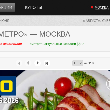
АКЦИИ
КУПОНЫ
МОСКВА
 ИЮНЯ
8 АВГУСТА, СУБ
МЕТРО»
— МОСКВА
г закончился
смотреть актуальные каталоги (2)
из
118