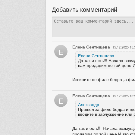
Добавить комментарий
Елена Сентищева
15.12.2025 15:
Е
Елена Сентищева
Да так и есть!!! Начала во
вам продадим по той цене.И
Извините не филе бедра ,а фил
Елена Сентищева
15.12.2025 15:
Е
Александр
Пришел за филе бедра индей
вводите в заблуждение или 
Да так и есть!!! Начала возм
продадим по той цене.И это кс