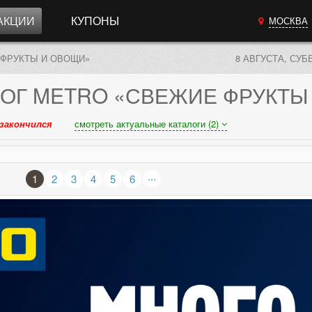
АКЦИИ
КУПОНЫ
МОСКВА
 ФРУКТЫ И ОВОЩИ»
8 АВГУСТА, СУБ
ОГ
METRO «СВЕЖИЕ ФРУКТЫ
закончился
смотреть актуальные каталоги (2)
...
1
2
3
4
5
6