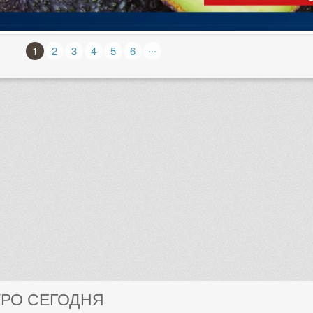
...
1
2
3
4
5
6
ТРО СЕГОДНЯ