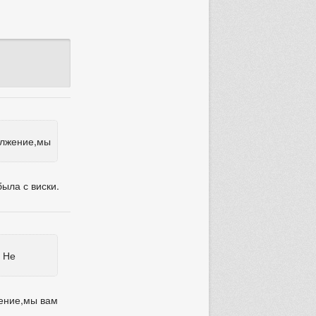
олжение,мы
ыла с виски.
. Не
жение,мы вам