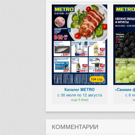
104 стр.
Каталог METRO
«Свежие 
с 30 июля по 12 августа
с 6 п
еще 5 дней
е
КОММЕНТАРИИ