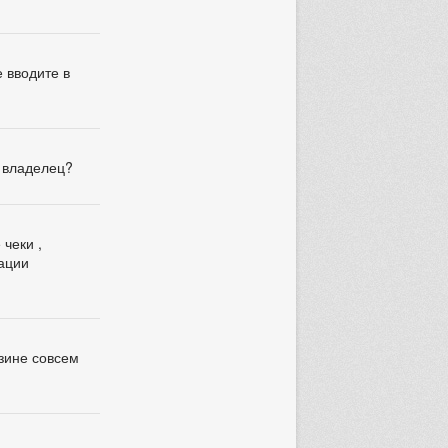
 вводите в
н владелец?
 чеки ,
мации
азине совсем