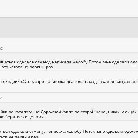
52
змущаться сделала отмену, написала жалобу Потом мне сделали од
 это кстати не первый раз
е индейки.Это метро по Киевке,два года назад такая же ситуация б
51
ки по каталогу, на Дорожной филе по старой цене, никаких акций
разберитесь с ценами.
ущаться сделала отмену, написала жалобу Потом мне сделали одол
тати не первый раз