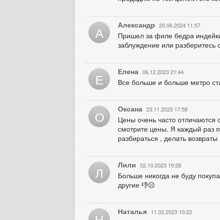
Александр
20.06.2024 11:57
А
Пришел за филе бедра индейки 
заблуждение или разберитесь 
Елена
06.12.2023 21:44
Е
Все больше и больше метро ст
Оксана
23.11.2023 17:58
О
Цены очень часто отличаются о
смотрите цены. Я каждый раз 
разбираться , делать возвраты
Лили
02.10.2023 19:28
Л
Больше никогда не буду покупа
другие 👎☹️
Наталья
11.02.2023 10:22
Н