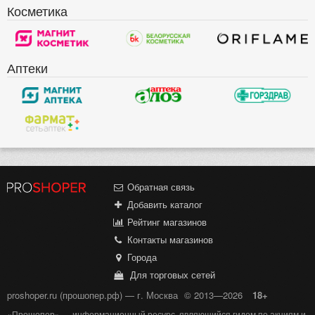
Косметика
Аптеки
Обратная связь
Добавить каталог
Рейтинг магазинов
Контакты магазинов
Города
Для торговых сетей
proshoper.ru (прошопер.рф) — г. Москва
© 2013—2026
18+
«Прошопер» — информационный ресурс, являющийся гидом по акциям и