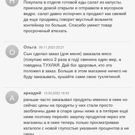
Н
Покупала в отделе готовой еды салат из капусты.
приехали домой открыли и отправили в мусорное
ведро. салат давно испорчен а продают как свежий
да еще продавец говорит вкустный возьмите
контейнер по больше. Спасибо умеют товар
просроченый втюхать
Ольга
09.11.2023 20:21
О
Сын сделал заказ (для меня) заказала мясо
(покупаю мясо 2 раза в год) свинина один жир, а
говядина ТУХЛАЯ. Дай бог здоровья, кто это
положил в заказ. Больше в этом магазине ничего не
буду заказывать, кушайте сами свою тухлятиной.
аркадий
13.04.2022 16:43
А
раньше часто заказывал продукты именно в окее но
сейчас цены на продукты у них стали просто
заоблачны даже в спаре цены ниже а в пятёрке ещё
ниже поэтому перенёс закупку продуктов через эти
магазины а в окее теперь только просматриваю
каталоги с новой глупостью указания процентов а не
цены