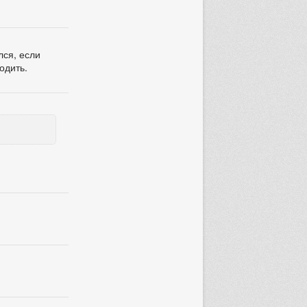
лся, если
одить.