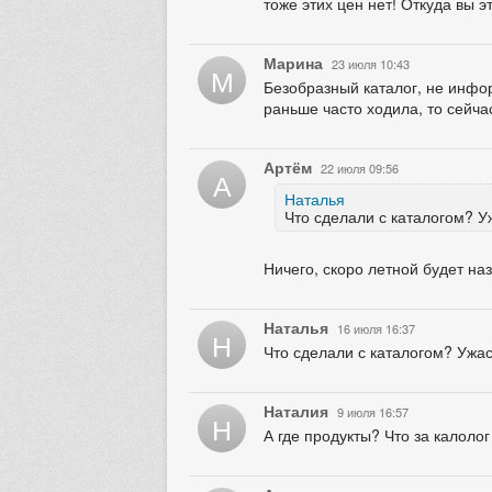
тоже этих цен нет! Откуда вы э
Марина
23 июля 10:43
М
Безобразный каталог, не инфор
раньше часто ходила, то сейча
Артём
22 июля 09:56
А
Наталья
Что сделали с каталогом? У
Ничего, скоро летной будет на
Наталья
16 июля 16:37
Н
Что сделали с каталогом? Ужа
Наталия
9 июля 16:57
Н
А где продукты? Что за калоло