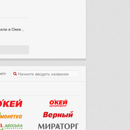
или в Окее ,
ИТУ