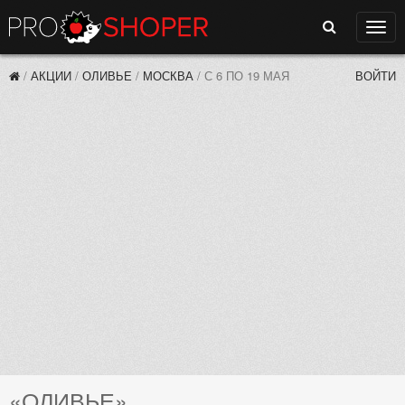
Поиск
Нави
/
АКЦИИ
/
ОЛИВЬЕ
/
МОСКВА
/
С 6 ПО 19 МАЯ
ВОЙТИ
«ОЛИВЬЕ»