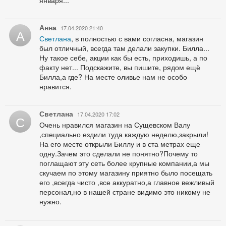
Анна
17.04.2020 21:40
А
Светлана
, в полностью с вами согласна, магазин
был отличный, всегда там делали закупки. Билла...
Ну такое себе, акции как бы есть, приходишь, а по
факту нет... Подскажите, вы пишите, рядом ещё
Билла,а где? На месте оливье нам не особо
нравится.
Светлана
17.04.2020 17:02
С
Очень нравился магазин на Сущевском Валу
,специально ездили туда каждую неделю,закрыли!
На его месте открыли Биллу и в ста метрах еще
одну.Зачем это сделали не понятно?Почему то
поглащают эту сеть более крупные компании,а мы
скучаем по этому магазину приятно было посещать
его ,всегда чисто ,все аккуратно,а главное вежливый
персонал,но в нашей стране видимо это никому не
нужно.