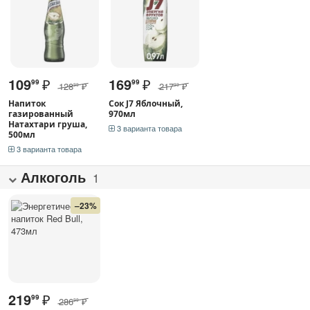
109
₽
169
₽
99
99
128
₽
217
₽
99
99
Напиток
Сок J7 Яблочный,
газированный
970мл
Натахтари груша,
3 варианта товара
500мл
3 варианта товара
Алкоголь
1
–23%
219
₽
99
286
₽
99