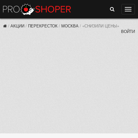
Поиск
Нави
/
АКЦИИ
/
ПЕРЕКРЕСТОК
/
МОСКВА
/
«СНИЗИЛИ ЦЕНЫ»
ВОЙТИ