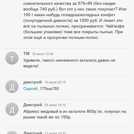
сомнительного качества за 579=99 (без скидки
вообще 740 руб.) Вот кто у них такое покупает? Или
100 г каких-нибудь псевдошоколадных конфет
(полугодичной давности) за 1000 руб. И лежит это
всё на пыльных полках, просрачивается. Чай/кофе
(большие упаковки) тоже все покрыты пылью. При
этом ещё и просрочки полным-полно.
ТМ
16 июля 12:49
Т
Удивили, такого никчемного каталога давно не
видела!
дмитрий
13 июля 05:15
Д
Сергей
, 170на150
Дмитрий
25 июня 16:12
Д
Абрикос медовый в их каталоге 800р.\кг, покупал на
рынке такой же по 150р.
Дмитрий
17 июня 10:32