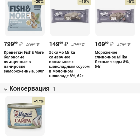
–20%
–16%
–5%
799
₽
149
₽
169
₽
99
99
99
999
₽
179
₽
179
₽
99
99
99
Креветки Fish&More
Эскимо Milka
Мороженое
белоногие
сливочное
сливочное Milka
очищенные в
ванильное с
Лесные ягоды 8%,
панировке
шоколадным соусом
64г
замороженные, 500г
в молочном
шоколаде 8%, 62г
Консервация
1
–17%