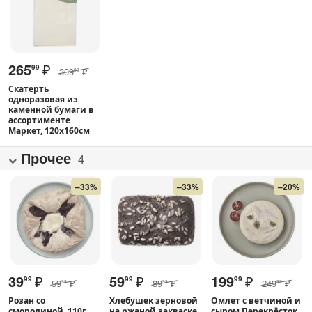
265
₽
99
309
₽
99
Скатерть
одноразовая из
каменной бумаги в
ассортименте
Маркет, 120х160см
Прочее
4
–33%
–33%
–20%
39
₽
59
₽
199
₽
99
99
99
59
₽
89
₽
249
₽
99
99
99
Розан со
Хлебушек зерновой
Омлет с ветчиной и
смородиной, 110г
на ржаной закваске
сыром Перекрёсток