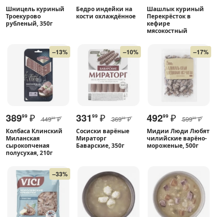
Шницель куриный
Бедро индейки на
Шашлык куриный
Троекурово
кости охлаждённое
Перекрёсток в
рубленый, 350г
кефире
мясокостный
–13%
–10%
–17%
389
₽
331
₽
492
₽
99
99
99
449
₽
369
₽
599
₽
99
99
99
Колбаса Клинский
Сосиски варёные
Мидии Люди Любят
Миланская
Мираторг
чилийские варёно-
сырокопченая
Баварские, 350г
мороженые, 500г
полусухая, 210г
–33%