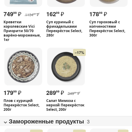
749
₽
162
₽
178
₽
99
99
99
1134
₽
99
Креветки
Суп куриный с
Суп гороховый с
королевские Vici
фрикадельками
копченостями
Приорити 50/70
Перекрёсток Select,
Перекрёсток Select,
варёно-мороженые,
280г
300г
1кг
–17%
179
₽
289
₽
99
99
349
₽
99
Плов с курицей
Салат Мимоза с
Перекрёсток Select,
неркой Перекрёсток
200г
Select, 200г
Замороженные продукты
3