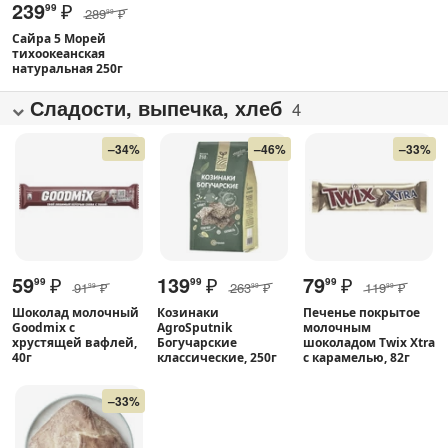
239
₽
99
289
₽
99
Сайра 5 Морей
тихоокеанская
натуральная 250г
Сладости, выпечка, хлеб
4
–34%
–46%
–33%
59
₽
139
₽
79
₽
99
99
99
91
₽
263
₽
119
₽
99
99
99
Шоколад молочный
Козинаки
Печенье покрытое
Goodmix с
AgroSputnik
молочным
хрустящей вафлей,
Богучарские
шоколадом Twix Xtra
40г
классические, 250г
с карамелью, 82г
–33%