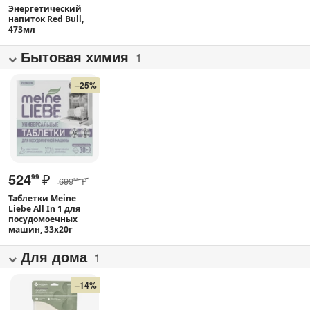
Энергетический
напиток Red Bull,
473мл
Бытовая химия
1
–25%
524
₽
99
699
₽
99
Таблетки Meine
Liebe All In 1 для
посудомоечных
машин, 33х20г
Для дома
1
–14%