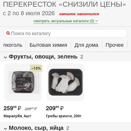
ПЕРЕКРЕСТОК «СНИЗИЛИ ЦЕНЫ»
с 2 по 8 июля 2026
каталог закончился
смотреть актуальные каталоги (3)
Алкоголь
Бытовая химия
Для дома
Прочее
Фрукты, овощи, зелень
2
–13%
259
₽
209
₽
99
99
299
₽
99
Маракуйя, 4шт
Грибы эринги, 200г
Молоко, сыр, яйца
2