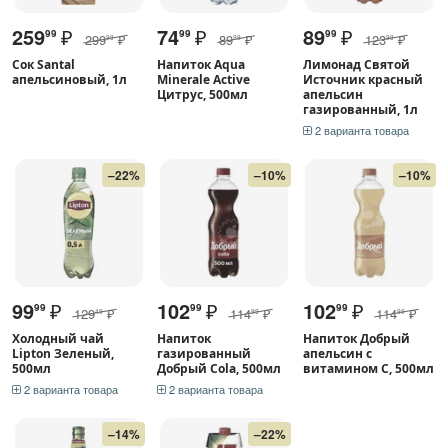
259
₽
74
₽
89
₽
99
99
99
299
₽
89
₽
123
₽
99
99
99
Сок Santal
Напиток Aqua
Лимонад Святой
апельсиновый, 1л
Minerale Active
Источник красный
Цитрус, 500мл
апельсин
газированный, 1л
2 варианта товара
–22%
–10%
–10%
99
₽
102
₽
102
₽
99
99
99
129
₽
114
₽
114
₽
49
99
99
Холодный чай
Напиток
Напиток Добрый
Lipton Зеленый,
газированный
апельсин с
500мл
Добрый Cola, 500мл
витамином С, 500мл
2 варианта товара
2 варианта товара
–14%
–22%