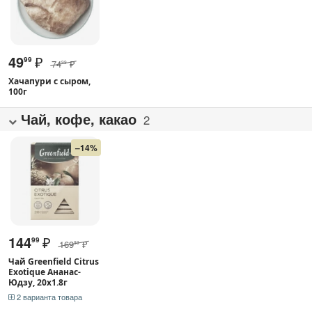
49
₽
99
74
₽
99
Хачапури с сыром,
100г
Чай, кофе, какао
2
–14%
144
₽
99
169
₽
99
Чай Greenfield Citrus
Exotique Ананас-
Юдзу, 20х1.8г
2 варианта товара