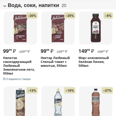
Вода, соки, напитки
20
–20%
–20%
–6%
99
₽
99
₽
149
₽
99
99
99
125
₽
125
₽
159
₽
99
99
99
Напиток
Нектар Любимый
Морс клюквенный
сокосодержащий
Спелый томат с
Зелёная Линия,
Любимый
мякотью, 950мл
500мл
Земляничное лето,
950мл
3 варианта товара
–13%
–16%
–27%