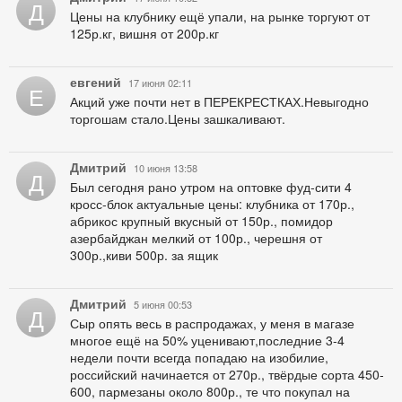
Д
Цены на клубнику ещё упали, на рынке торгуют от
125р.кг, вишня от 200р.кг
евгений
17 июня 02:11
Е
Акций уже почти нет в ПЕРЕКРЕСТКАХ.Невыгодно
торгошам стало.Цены зашкаливают.
Дмитрий
10 июня 13:58
Д
Был сегодня рано утром на оптовке фуд-сити 4
кросс-блок актуальные цены: клубника от 170р.,
абрикос крупный вкусный от 150р., помидор
азербайджан мелкий от 100р., черешня от
300р.,киви 500р. за ящик
Дмитрий
5 июня 00:53
Д
Сыр опять весь в распродажах, у меня в магазе
многое ещё на 50% уценивают,последние 3-4
недели почти всегда попадаю на изобилие,
российский начинается от 270р., твёрдые сорта 450-
600, пармезаны около 800р., те что покупал на