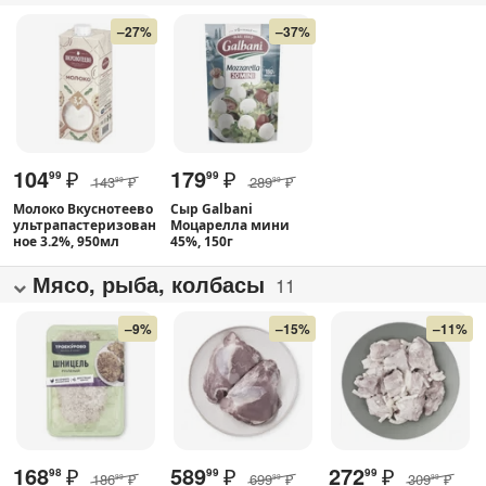
–27%
–37%
104
₽
179
₽
99
99
143
₽
289
₽
99
99
Молоко Вкуснотеево
Сыр Galbani
ультрапастеризован
Моцарелла мини
ное 3.2%, 950мл
45%, 150г
Мясо, рыба, колбасы
11
–9%
–15%
–11%
168
₽
589
₽
272
₽
98
99
99
186
₽
699
₽
309
₽
99
99
99