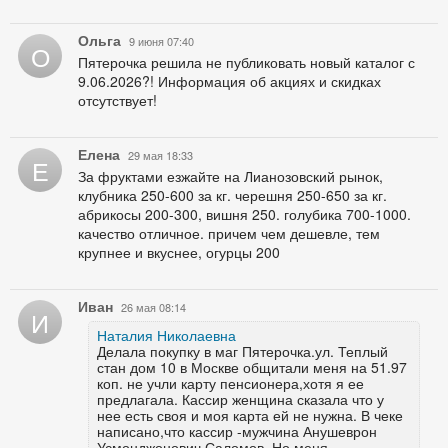
Ольга
9 июня 07:40
О
Пятерочка решила не публиковать новый каталог с
9.06.2026?! Информация об акциях и скидках
отсутствует!
Елена
29 мая 18:33
Е
За фруктами езжайте на Лианозовский рынок,
клубника 250-600 за кг. черешня 250-650 за кг.
абрикосы 200-300, вишня 250. голубика 700-1000.
качество отличное. причем чем дешевле, тем
крупнее и вкуснее, огурцы 200
Иван
26 мая 08:14
И
Наталия Николаевна
Делала покупку в маг Пятерочка.ул. Теплый
стан дом 10 в Москве общитали меня на 51.97
коп. не учли карту пенсионера,хотя я ее
предлагала. Кассир женщина сказала что у
нее есть своя и моя карта ей не нужна. В чеке
написано,что кассир -мужчина Анушеврон
Усмонджонович Саломов, Но меня