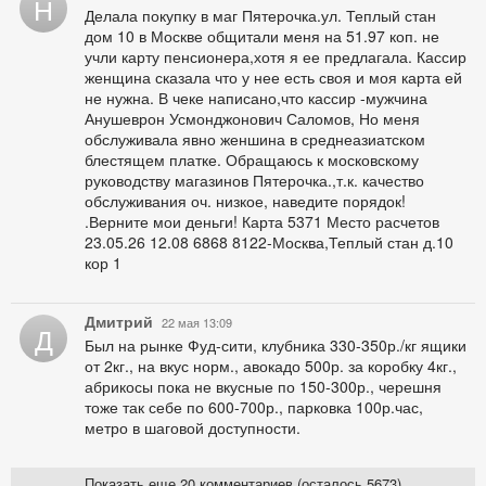
Н
Делала покупку в маг Пятерочка.ул. Теплый стан
дом 10 в Москве общитали меня на 51.97 коп. не
учли карту пенсионера,хотя я ее предлагала. Кассир
женщина сказала что у нее есть своя и моя карта ей
не нужна. В чеке написано,что кассир -мужчина
Анушеврон Усмонджонович Саломов, Но меня
обслуживала явно женшина в среднеазиатском
блестящем платке. Обращаюсь к московскому
руководству магазинов Пятерочка.,т.к. качество
обслуживания оч. низкое, наведите порядок!
.Верните мои деньги! Карта 5371 Место расчетов
23.05.26 12.08 6868 8122-Москва,Теплый стан д.10
кор 1
Дмитрий
22 мая 13:09
Д
Был на рынке Фуд-сити, клубника 330-350р./кг ящики
от 2кг., на вкус норм., авокадо 500р. за коробку 4кг.,
абрикосы пока не вкусные по 150-300р., черешня
тоже так себе по 600-700р., парковка 100р.час,
метро в шаговой доступности.
Показать еще 20 комментариев (осталось 5673)