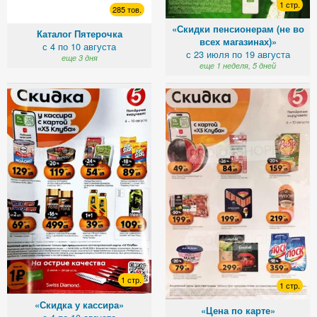
1 стр.
285 тов.
«Скидки пенсионерам (не во
Каталог Пятерочка
всех магазинах)»
с 4 по 10 августа
с 23 июля по 19 августа
еще 3 дня
еще 1 неделя, 5 дней
1 стр.
1 стр.
«Скидка у кассира»
«Цена по карте»