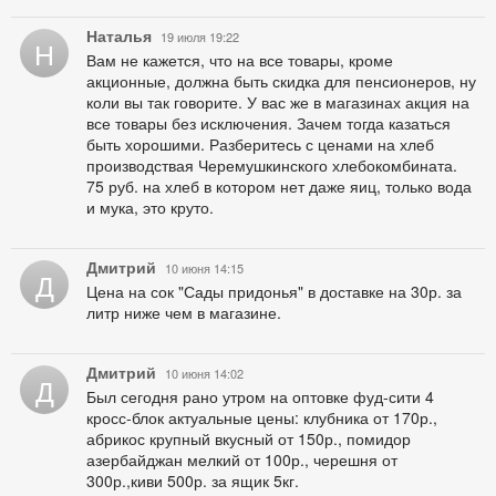
Наталья
19 июля 19:22
Н
Вам не кажется, что на все товары, кроме
акционные, должна быть скидка для пенсионеров, ну
коли вы так говорите. У вас же в магазинах акция на
все товары без исключения. Зачем тогда казаться
быть хорошими. Разберитесь с ценами на хлеб
производствая Черемушкинского хлебокомбината.
75 руб. на хлеб в котором нет даже яиц, только вода
и мука, это круто.
Дмитрий
10 июня 14:15
Д
Цена на сок "Сады придонья" в доставке на 30р. за
литр ниже чем в магазине.
Дмитрий
10 июня 14:02
Д
Был сегодня рано утром на оптовке фуд-сити 4
кросс-блок актуальные цены: клубника от 170р.,
абрикос крупный вкусный от 150р., помидор
азербайджан мелкий от 100р., черешня от
300р.,киви 500р. за ящик 5кг.