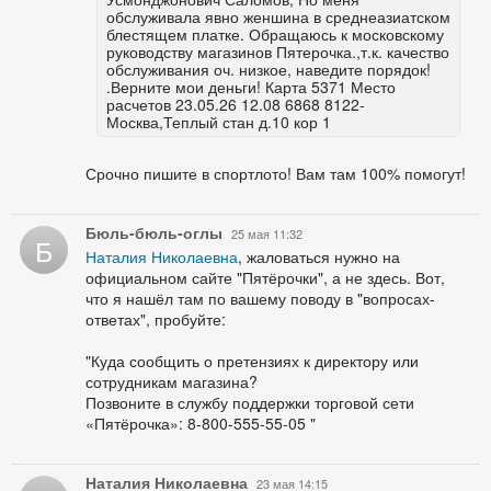
обслуживала явно женшина в среднеазиатском
блестящем платке. Обращаюсь к московскому
руководству магазинов Пятерочка.,т.к. качество
обслуживания оч. низкое, наведите порядок!
.Верните мои деньги! Карта 5371 Место
расчетов 23.05.26 12.08 6868 8122-
Москва,Теплый стан д.10 кор 1
Срочно пишите в спортлото! Вам там 100% помогут!
Бюль-бюль-оглы
25 мая 11:32
Б
Наталия Николаевна
, жаловаться нужно на
официальном сайте "Пятёрочки", а не здесь. Вот,
что я нашёл там по вашему поводу в "вопросах-
ответах", пробуйте:
"Куда сообщить о претензиях к директору или
сотрудникам магазина?
Позвоните в службу поддержки торговой сети
«Пятёрочка»: 8-800-555-55-05 "
Наталия Николаевна
23 мая 14:15